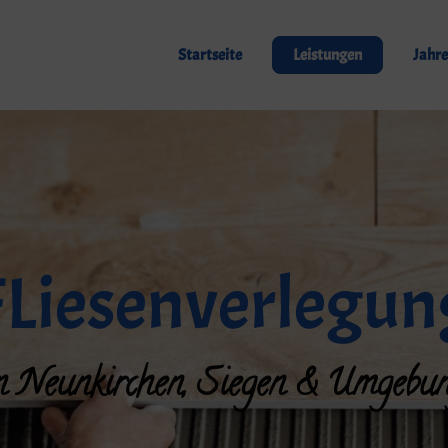
Startseite
Leistungen
Jahre
FLiesenverlegun
n Neunkirchen, Siegen & Umgebu