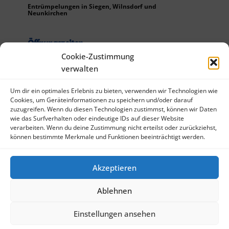
Entrümpelungen in Siegen, Wilnsdorf und
Neunkirchen
Öffnungszeiten
Cookie-Zustimmung
Mo-Do: 07:30 -
verwalten
16:30
Fr : 07:30 - 15:30
Um dir ein optimales Erlebnis zu bieten, verwenden wir Technologien wie
Sa: 08:00–13:00
Cookies, um Geräteinformationen zu speichern und/oder darauf
zuzugreifen. Wenn du diesen Technologien zustimmst, können wir Daten
wie das Surfverhalten oder eindeutige IDs auf dieser Website
Kontakt
verarbeiten. Wenn du deine Zustimmung nicht erteilst oder zurückziehst,
können bestimmte Merkmale und Funktionen beeinträchtigt werden.
Hausmeisterservice Ice Weller
Telefon: 02735 - 61 96 220
Telefax: 02735 - 61 96 221
Akzeptieren
info@hausmeisterservice-ice-weller.de
Ablehnen
Impressum
|
Datenschutz
Einstellungen ansehen
© 202​5
HMS Ice Weller
. Alle Rechte vorbehalten.